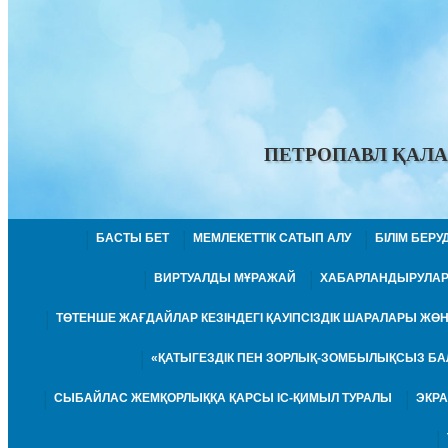
ПЕТРОПАВЛ ҚАЛА
БАСТЫ БЕТ
МЕМЛЕКЕТТІК САТЫП АЛУ
БІЛІМ БЕР
ВИРТУАЛДЫ МҰРАЖАЙ
ХАБАРЛАНДЫРУЛА
ТӨТЕНШЕ ЖАҒДАЙЛАР КЕЗІНДЕГІ ҚАУІПСІЗДІК ШАРАЛАРЫ Ж
«ҚАТЫГЕЗДІК ПЕН ЗОРЛЫҚ-ЗОМБЫЛЫҚСЫЗ БА
СЫБАЙЛАС ЖЕМҚОРЛЫҚҚА ҚАРСЫ ІС-ҚИМЫЛ ТУРАЛЫ
ЭКР