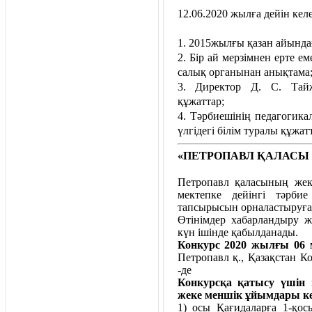
12.06.2020 жылға дейін кел
1. 2015жылғы қазан айынд
2. Бір ай мерзімнен ерте е
салық органынан анықтама
3. Директор Д. С. Тайж
құжаттар;
4. Тәрбиешінің педагогикал
үлгідегі білім туралы құжа
«
ПЕТРОПАВЛ ҚАЛАСЫ 
Петропавл қаласының жек
мектепке дейінгі тәрби
тапсырысын орналастыруға
Өтінімдер хабарландыру ж
күн ішінде қабылданады.
Конкурс 2020 жылғы 06 
Петропавл қ., Қазақстан Ко
-де
Конкурсқа қатысу үшін 
жеке меншік ұйымдары ке
1) осы Қағидаларға 1-қо