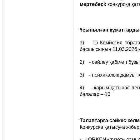
мәртебесі:
конкурсқа қат
Ұсынылған құжаттардың 
1) 1) Комиссия төрағас
басшысының 11.03.2026 ж
2) - сөйлеу қабілеті бұзы
3) - психикалық дамуы т
4) - қарым-қатынас пен 
балалар – 10
Талаптарға сәйкес келм
Конкурсқа қатысуға жібері
«ORKEN» түзету-дамыт