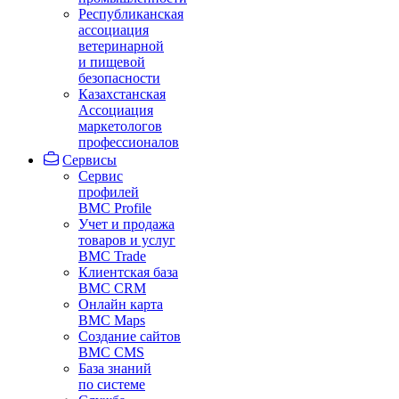
Республиканская
ассоциация
ветеринарной
и пищевой
безопасности
Казахстанская
Ассоциация
маркетологов
профессионалов
Сервисы
Сервис
профилей
BMC Profile
Учет и продажа
товаров и услуг
BMC Trade
Клиентская база
BMC CRM
Онлайн карта
BMC Maps
Создание сайтов
BMC CMS
База знаний
по системе