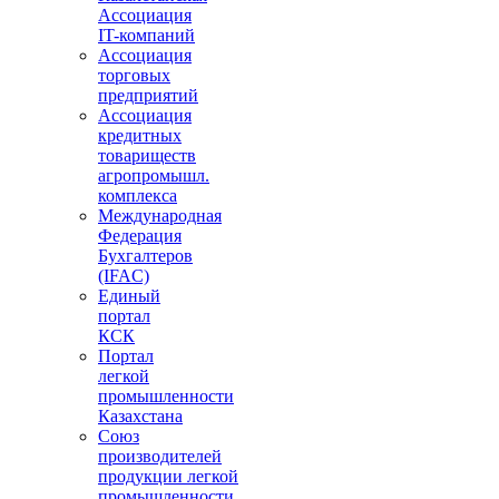
Ассоциация
IT-компаний
Ассоциация
торговых
предприятий
Ассоциация
кредитных
товариществ
агропромышл.
комплекса
Международная
Федерация
Бухгалтеров
(IFAC)
Единый
портал
КСК
Портал
легкой
промышленности
Казахстана
Союз
производителей
продукции легкой
промышленности