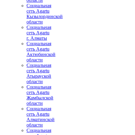
области
Социальная
сеть Agartu
Кызылординской
области
Социальная
сеть Agartu
г. Алматы
Социальная
сеть Agartu
Актюбинской
области
Социальная
сеть Agartu
Атырауской
области
Социальная
сеть Agartu
Жамбылской
области
Социальная
сеть Agartu
Алматинской
области
Социальная