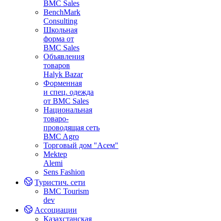
BMC Sales
BenchMark
Consulting
Школьная
форма от
BMC Sales
Объявления
товаров
Halyk Bazar
Форменная
и спец. одежда
от BMC Sales
Национальная
товаро-
проводящая сеть
BMC Agro
Торговый дом "Асем"
Mektep
Alemi
Sens Fashion
Туристич. сети
BMC Tourism
dev
Ассоциации
Казахстанская