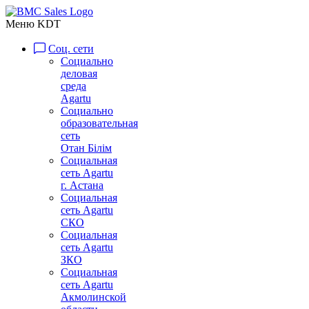
Меню KDT
Соц. сети
Социально
деловая
среда
Agartu
Социально
образовательная
сеть
Отан Бiлiм
Социальная
сеть Agartu
г. Астана
Социальная
сеть Agartu
СКО
Социальная
сеть Agartu
ЗКО
Социальная
сеть Agartu
Акмолинской