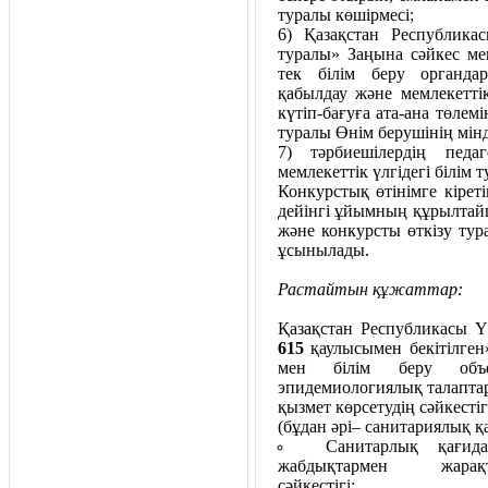
туралы көшірмесі;
6) Қазақстан Республика
туралы» Заңына сәйкес ме
тек білім беру органд
қабылдау және мемлекетт
күтіп-бағуға ата-ана төлем
туралы Өнім берушінің мін
7) тәрбиешілердің педа
мемлекеттік үлгідегі білім
Конкурстық өтінімге кіреті
дейінгі ұйымның құрылта
және конкурсты өткізу тур
ұсынылады.
Растайтын құжаттар:
Қазақстан Республикасы Ү
615
қаулысымен бекітілген»
мен білім беру объек
эпидемиологиялық талапта
қызмет көрсетудің сәйкестіг
(бұдан әрі– санитариялық 
Санитарлық қағид
жабдықтармен жарақ
сәй