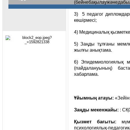
(бейнебақылаужәнедабылт
3) 5 педагог дипломдар
көшірмесі;
4) Медициналық қызметке
5) Заңды тұлғаны мемлек
жылғы анықтама.
6) Эпидемиологиялық м
(пайдалануының) баст
хабарлама.
Ұйымның атауы:
«Зейін
Заңды мекенжайы
:
: СҚ
Қызмет бағыты
:
мүмк
психологиялық-педаг