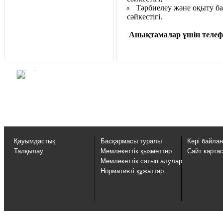
Тәрбиелеу және оқыту б
сәйк
Анықтамалар үшін т
еле
Қауымдастық
Басқармасы туралы
Кері байла
Талқылау
Мемлекеттік қызметтер
Сайт карта
Мемлекеттік сатып алулар
Нормативті құжаттар