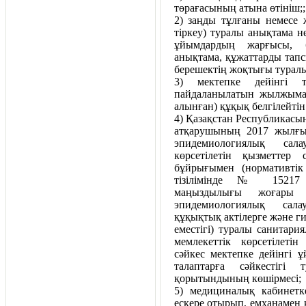
төрағасының атына өтініш;;
2) заңды тұлғаны немесе ж
тіркеу) туралы анықтама не
ұйымдардың жарғысы, 
анықтама, құжаттарды тапсы
берешектің жоқтығы турал
3) мектепке дейінгі 
пайдаланылатын жылжымай
алынған) құқық белгілейтін
4) Қазақстан Республикасы
атқарушының 2017 жылғы 
эпидемиологиялық сала
көрсетілетін қызметтер
бұйрығымен (нормативтік
тізілімінде № 15217 т
маңыздылығы жоғары о
эпидемиологиялық сала
құқықтық актілерге және ги
еместігі) туралы санитар
мемлекеттік көрсетілет
сәйкес мектепке дейінгі
талаптарға сәйкестігі 
қорытындының көшірмесі;
5) медициналық кабинетк
ескере отырып, емханамен 