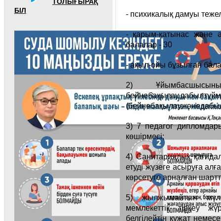
ТОЛЫҒЫРАҚ
БІЛ
- психикалық дамуы тежел
- қарым-қатынас және ә
балалар - 30
- ақыл-ойы бұзылған бала
2) Ұйымбасшысының
бейнебақылау,дабылтүйм
(бейнебақылаужәнедабылт
3) 7 педагог дипломдар
көшірмесі;
4) Санитариялық қағида
етуді жүзеге асыруға ал
көрсетуге арналған шартт
5) жылжымайтын мүлік
мемлекеттік тіркеу жүр
белгілейтін құжат немесе