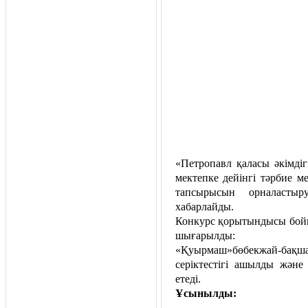
«Петропавл қаласы әкімді
мектепке дейінгі тәрбие м
тапсырысын орналасты
хабарлайды.
Конкурс қорытындысы бойы
шығарылды:
«Қуырмаш»бөбекжай-бақша
серіктестігі ашылды жән
етеді.
Ұсынылды: