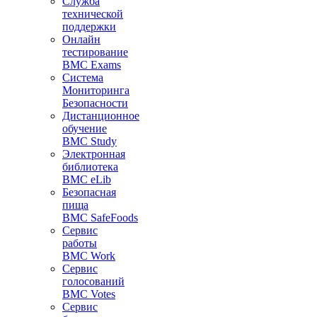
Служба
технической
поддержки
Онлайн
тестирование
BMC Exams
Система
Мониторинга
Безопасности
Дистанционное
обучение
BMC Study
Электронная
библиотека
BMC eLib
Безопасная
пища
BMC SafeFoods
Сервис
работы
BMC Work
Сервис
голосований
BMC Votes
Сервис