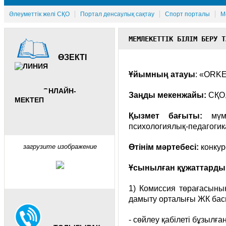
Әлеуметтік желі СҚО
Портал денсаулық сақтау
Спорт порталы
М
МЕМЛЕКЕТТІК БІЛІМ БЕРУ Т
ӨЗЕКТІ
Ұйымның атауы
: «ORK
ОНЛАЙН-
Заңды мекенжайы:
СҚО,
МЕКТЕП
Қызмет бағыты:
мүмк
психологиялық-педагогик
загрузите изображение
Өтінім мәртебесі:
конкур
Ұсынылған құжаттардың 
1) Комиссия төрағасыны
дамыту орталығы ЖК басш
- сөйлеу қабілеті бұзылға