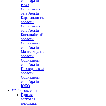
сеть Agartu
ВКО
Социальная
сеть Agartu
Карагандинской
области
Социальная
сеть Agartu
Костанайской
области
Социальная
сеть Agartu
Мангистауской
области
Социальная
сеть Agartu
Павлодарской
области
Социальная
сеть Agartu
ЮКО
Торгов. сети
Единая
торговая
площадка