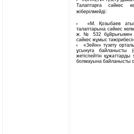
Талаптарға сәйкес к
жіберілмейді:
«М. Қозыбаев аты
талаптарына сәйкес кел
ж. № 532 бұйрығымен б
сәйкес жұмыс тәжірибесін
«Зейін» түзету ортал
ұсынуға байланысты (
жетіспейтін құжаттарды
болмауына байланысты о