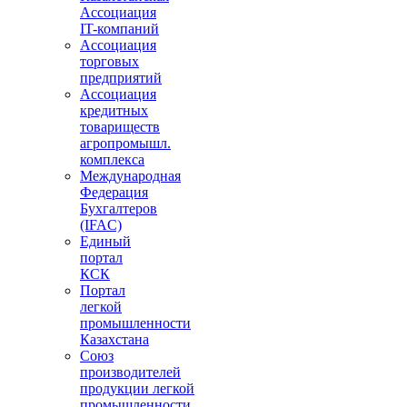
Ассоциация
IT-компаний
Ассоциация
торговых
предприятий
Ассоциация
кредитных
товариществ
агропромышл.
комплекса
Международная
Федерация
Бухгалтеров
(IFAC)
Единый
портал
КСК
Портал
легкой
промышленности
Казахстана
Союз
производителей
продукции легкой
промышленности