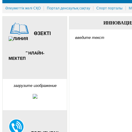
Әлеуметтік желі СҚО
Портал денсаулық сақтау
Спорт порталы
М
ИННОВАЦИ
ӨЗЕКТІ
введите текст
ОНЛАЙН-
МЕКТЕП
загрузите изображение