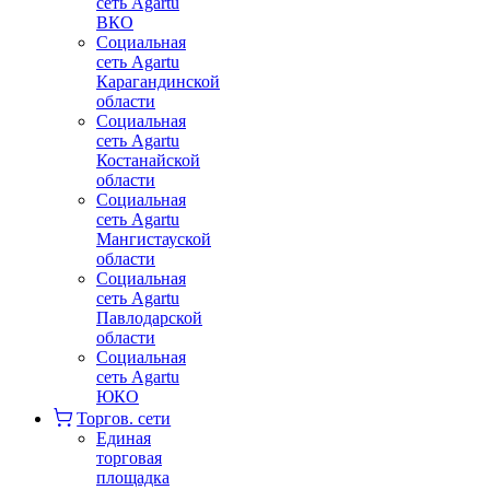
сеть Agartu
ВКО
Социальная
сеть Agartu
Карагандинской
области
Социальная
сеть Agartu
Костанайской
области
Социальная
сеть Agartu
Мангистауской
области
Социальная
сеть Agartu
Павлодарской
области
Социальная
сеть Agartu
ЮКО
Торгов. сети
Единая
торговая
площадка