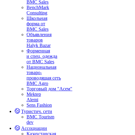
BMC Sales
BenchMark
Consulting
Школьная
форма от
BMC Sales
Объявления
товаров
Halyk Bazar
Форменная
и спец. одежда
от BMC Sales
Национальная
товаро-
проводящая сеть
BMC Agro
Торговый дом "Асем"
Mektep
Alemi
Sens Fashion
Туристич. сети
BMC Tourism
dev
Ассоциации
Казахстанская