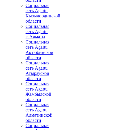
области
Социальная
сеть Agartu
Кызылординской
области
Социальная
сеть Agartu
г. Алматы
Социальная
сеть Agartu
Актюбинской
области
Социальная
сеть Agartu
Атырауской
области
Социальная
сеть Agartu
Жамбылской
области
Социальная
сеть Agartu
Алматинской
области
Социальная