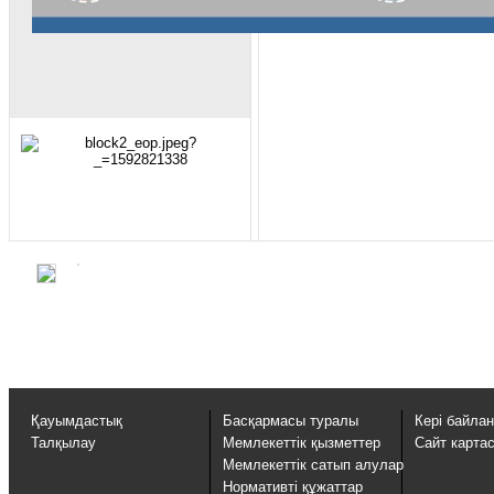
Қауымдастық
Басқармасы туралы
Кері байла
Талқылау
Мемлекеттік қызметтер
Сайт карта
Мемлекеттік сатып алулар
Нормативті құжаттар