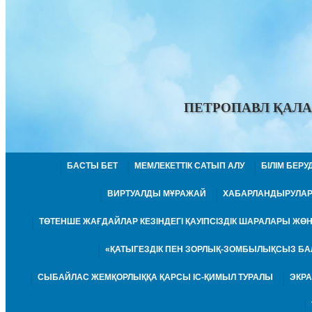
ПЕТРОПАВЛ ҚАЛА
БАСТЫ БЕТ
МЕМЛЕКЕТТІК САТЫП АЛУ
БІЛІМ БЕР
ВИРТУАЛДЫ МҰРАЖАЙ
ХАБАРЛАНДЫРУЛА
ТӨТЕНШЕ ЖАҒДАЙЛАР КЕЗІНДЕГІ ҚАУІПСІЗДІК ШАРАЛАРЫ Ж
«ҚАТЫГЕЗДІК ПЕН ЗОРЛЫҚ-ЗОМБЫЛЫҚСЫЗ БА
СЫБАЙЛАС ЖЕМҚОРЛЫҚҚА ҚАРСЫ ІС-ҚИМЫЛ ТУРАЛЫ
ЭКР