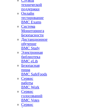
Служба
технической
поддержки
Онлайн
тестирование
BMC Exams
Система
Мониторинга
Безопасности
Дистанционное
обучение
BMC Study
Электронная
библиотека
BMC eLib
Безопасная
пища
BMC SafeFoods
Сервис
работы
BMC Work
Сервис
голосований
BMC Votes
Сервис