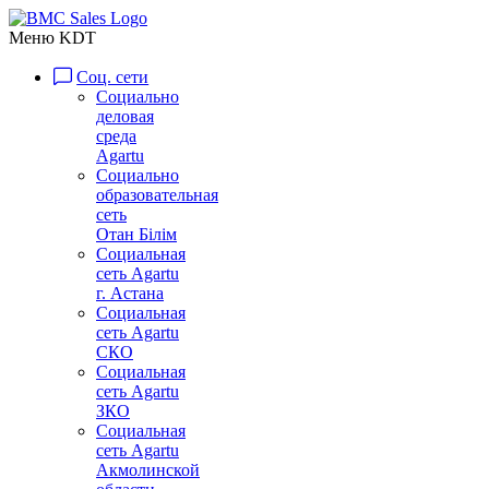
Меню KDT
Соц. сети
Социально
деловая
среда
Agartu
Социально
образовательная
сеть
Отан Бiлiм
Социальная
сеть Agartu
г. Астана
Социальная
сеть Agartu
СКО
Социальная
сеть Agartu
ЗКО
Социальная
сеть Agartu
Акмолинской