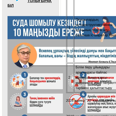
ТОЛЫҒЫРАҚ
БІЛ
Оқушылардың
аутодеструктивті мінез-
1
құлқының алдын алу
бойынша іс-шаралар кеше
Білім беру ұйымдары
арасындасы байлас
2
жемқорлыққа қарсы
мәдениетті және патриот
тәрбиені қалыптастыру
2023 жылғы "23" қарашадағы 