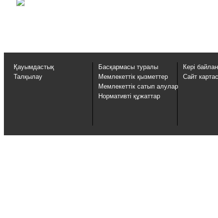
Қауымдастық
Басқармасы туралы
Кері байла
Талқылау
Мемлекеттік қызметтер
Сайт карта
Мемлекеттік сатып алулар
Нормативті құжаттар