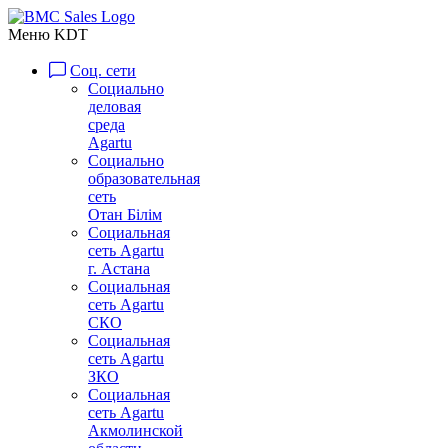
Меню KDT
Соц. сети
Социально
деловая
среда
Agartu
Социально
образовательная
сеть
Отан Бiлiм
Социальная
сеть Agartu
г. Астана
Социальная
сеть Agartu
СКО
Социальная
сеть Agartu
ЗКО
Социальная
сеть Agartu
Акмолинской