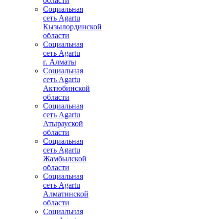
области
Социальная
сеть Agartu
Кызылординской
области
Социальная
сеть Agartu
г. Алматы
Социальная
сеть Agartu
Актюбинской
области
Социальная
сеть Agartu
Атырауской
области
Социальная
сеть Agartu
Жамбылской
области
Социальная
сеть Agartu
Алматинской
области
Социальная