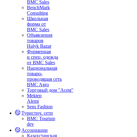
BMC Sales
BenchMark
Consulting
Школьная
форма от
BMC Sales
Объявления
товаров
Halyk Bazar
Форменная
и спец. одежда
от BMC Sales
Национальная
товаро-
проводящая сеть
BMC Agro
Торговый дом "Асем"
Mektep
Alemi
Sens Fashion
Туристич. сети
BMC Tourism
dev
Ассоциации
Казахстанская