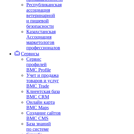
Республиканская
ассоциация
ветеринарной
и пищевой
безопасности
Казахстанская
Ассоциация
маркетологов
профессионалов
Сервисы
Сервис
профилей
BMC Profile
Учет и продажа
товаров и услуг
BMC Trade
Клиентская база
BMC CRM
Онлайн карта
BMC Maps
Создание сайтов
BMC CMS
База знаний
по системе