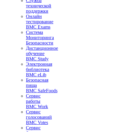
Служба
технической
поддержки
Онлайн
тестирование
BMC Exams
Система
Мониторинга
Безопасности
Дистанционное
обучение
BMC Study
Электронная
библиотека
BMC eLib
Безопасная
пища
BMC SafeFoods
Сервис
работы
BMC Work
Сервис
голосований
BMC Votes
Сервис