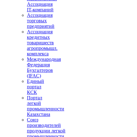
Ассоциация
IT-компаний
Ассоциация
торговых
предприятий
Ассоциация
кредитных
товариществ
агропромышл.
комплекса
Международная
Федерация
Бухгалтеров
(IFAC)
Единый
портал
КСК
Портал
легкой
промышленности
Казахстана
Союз
производителей
продукции легкой
промышленности