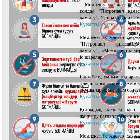
Мемлекеттік жастар с
қолдау. "Петропавл қала
дамыту". Ұлттық сана-сезім
Құжатты жүктеу
Мемлекеттік жастар саяс
"Петропавл қаласында
дамыту". «Мемлекеттік м
іс-шаралар.
Құжатты жүктеу
Білім беру, ғылым, ақпара
мақсаттарға қол жеткіз
оқушыларының білім сапасын
Құжатты жүктеу
Қоғамдық келісім мен ж
жаңғыру бағдарламасын іск
Құжатты жүктеу
Мемлекеттік жастар саяс