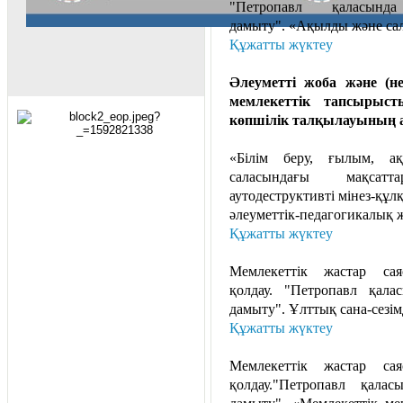
"Петропавл қаласында
дамыту". «Ақылды және са
Құжатты жүктеу
Әлеуметті жоба және (н
мемлекеттік тапсырыст
көпшілік талқылауының а
«Білім беру, ғылым, а
саласындағы мақсатт
аутодеструктивті мінез-құ
әлеуметтік-педагогикалық 
Құжатты жүктеу
Мемлекеттік жастар с
қолдау. "Петропавл қала
дамыту". Ұлттық сана-сезім
Құжатты жүктеу
Мемлекеттік жастар с
қолдау."Петропавл қалас