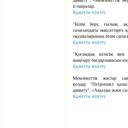
дамыту". «Мемлекеттік м
іс-шаралар.
Құжатты жүктеу
"Білім беру, ғылым, а
саласындағы мақсаттарға қ
оқушыларының білім сапасын
Құжатты жүктеу
"Қоғамдық келісім мен 
жаңғыру бағдарламасын іск
Құжатты жүктеу
Мемлекеттік жастар с
қолдау. "Петропавл қала
дамыту". «Ақылды және са
Құжатты жүктеу