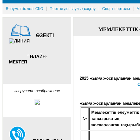
Әлеуметтік желі СҚО
Портал денсаулық сақтау
Спорт порталы
М
МЕМЛЕКЕТТІК
ӨЗЕКТІ
ОНЛАЙН-
МЕКТЕП
2025
жылға
жоспарланған
мем
О
загрузите изображение
жылға
жоспарланған
мемлеке
Мемлекеттік әлеуметтік
№
тапсырыстың
жоспарланған тақырыб