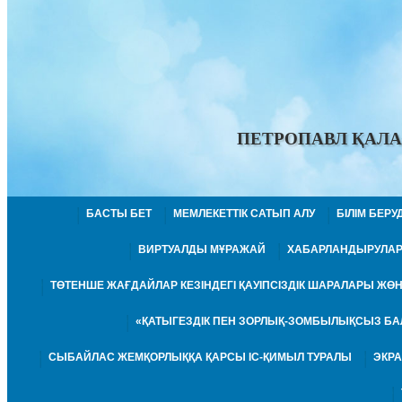
ПЕТРОПАВЛ ҚАЛА
БАСТЫ БЕТ
МЕМЛЕКЕТТІК САТЫП АЛУ
БІЛІМ БЕР
ВИРТУАЛДЫ МҰРАЖАЙ
ХАБАРЛАНДЫРУЛА
ТӨТЕНШЕ ЖАҒДАЙЛАР КЕЗІНДЕГІ ҚАУІПСІЗДІК ШАРАЛАРЫ Ж
«ҚАТЫГЕЗДІК ПЕН ЗОРЛЫҚ-ЗОМБЫЛЫҚСЫЗ БА
СЫБАЙЛАС ЖЕМҚОРЛЫҚҚА ҚАРСЫ ІС-ҚИМЫЛ ТУРАЛЫ
ЭКР