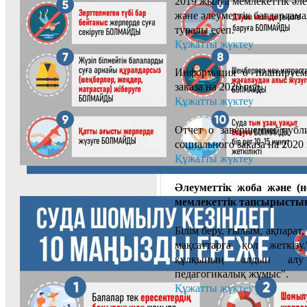
2019 жылға мемлекеттік әл
және әлеуметтік бағдарлам
туралы есеп.
Құжатты жүктеу
Информация о планируемы
заказа на 2020 год.
Құжатты жүктеу
Отчет о завершении публ
социального заказа на 2020 
Құжатты жүктеу
Әлеуметтік жоба және (н
мемлекеттік тапсырыстың 
Білім беру, ғылым, ақпара
мақсаттарға қол жеткізу
құлқының алдын алу б
педагогикалық жұмыс".
Құжатты жүктеу