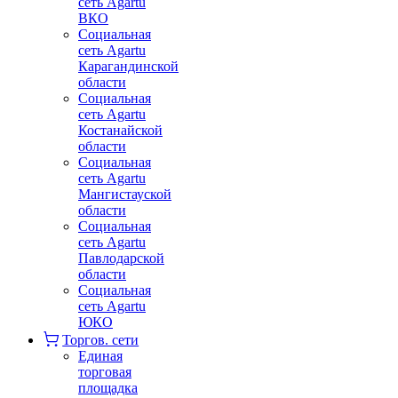
сеть Agartu
ВКО
Социальная
сеть Agartu
Карагандинской
области
Социальная
сеть Agartu
Костанайской
области
Социальная
сеть Agartu
Мангистауской
области
Социальная
сеть Agartu
Павлодарской
области
Социальная
сеть Agartu
ЮКО
Торгов. сети
Единая
торговая
площадка