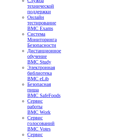
Служба
технической
поддержки
Онлайн
тестирование
BMC Exams
Система
Мониторинга
Безопасности
Дистанционное
обучение
BMC Study
Электронная
библиотека
BMC eLib
Безопасная
пища
BMC SafeFoods
Сервис
работы
BMC Work
Сервис
голосований
BMC Votes
Сервис