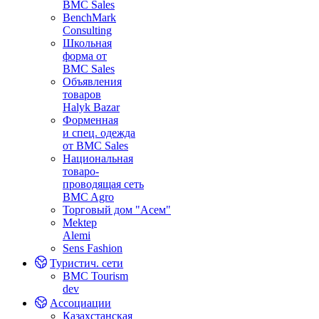
BMC Sales
BenchMark
Consulting
Школьная
форма от
BMC Sales
Объявления
товаров
Halyk Bazar
Форменная
и спец. одежда
от BMC Sales
Национальная
товаро-
проводящая сеть
BMC Agro
Торговый дом "Асем"
Mektep
Alemi
Sens Fashion
Туристич. сети
BMC Tourism
dev
Ассоциации
Казахстанская