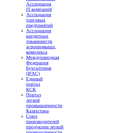
Ассоциация
IT-компаний
Ассоциация
торговых
предприятий
Ассоциация
кредитных
товариществ
агропромышл.
комплекса
Международная
Федерация
Бухгалтеров
(IFAC)
Единый
портал
КСК
Портал
легкой
промышленности
Казахстана
Союз
производителей
продукции легкой
промышленности