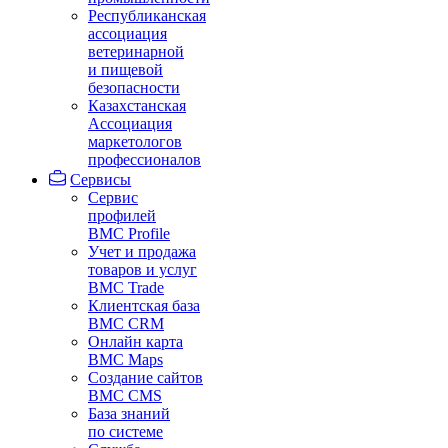
Республиканская
ассоциация
ветеринарной
и пищевой
безопасности
Казахстанская
Ассоциация
маркетологов
профессионалов
Сервисы
Сервис
профилей
BMC Profile
Учет и продажа
товаров и услуг
BMC Trade
Клиентская база
BMC CRM
Онлайн карта
BMC Maps
Создание сайтов
BMC CMS
База знаний
по системе