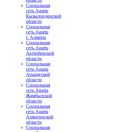
области
Социальная
сеть Agartu
Кызылординской
области
Социальная
сеть Agartu
г. Алматы
Социальная
сеть Agartu
Актюбинской
области
Социальная
сеть Agartu
Атырауской
области
Социальная
сеть Agartu
Жамбылской
области
Социальная
сеть Agartu
Алматинской
области
Социальная