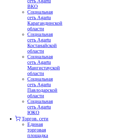
сеть Agartu
ВКО
Социальная
сеть Agartu
Карагандинской
области
Социальная
сеть Agartu
Костанайской
области
Социальная
сеть Agartu
Мангистауской
области
Социальная
сеть Agartu
Павлодарской
области
Социальная
сеть Agartu
ЮКО
Торгов. сети
Единая
торговая
площадка