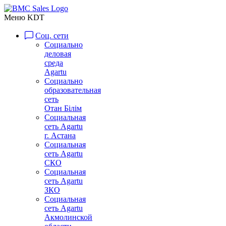
Меню KDT
Соц. сети
Социально
деловая
среда
Agartu
Социально
образовательная
сеть
Отан Бiлiм
Социальная
сеть Agartu
г. Астана
Социальная
сеть Agartu
СКО
Социальная
сеть Agartu
ЗКО
Социальная
сеть Agartu
Акмолинской