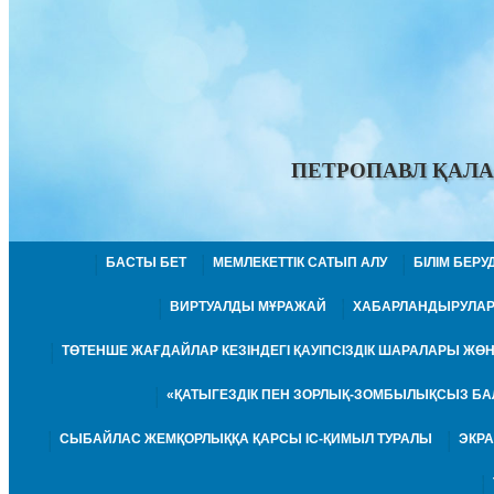
ПЕТРОПАВЛ ҚАЛА
БАСТЫ БЕТ
МЕМЛЕКЕТТІК САТЫП АЛУ
БІЛІМ БЕР
ВИРТУАЛДЫ МҰРАЖАЙ
ХАБАРЛАНДЫРУЛА
ТӨТЕНШЕ ЖАҒДАЙЛАР КЕЗІНДЕГІ ҚАУІПСІЗДІК ШАРАЛАРЫ Ж
«ҚАТЫГЕЗДІК ПЕН ЗОРЛЫҚ-ЗОМБЫЛЫҚСЫЗ БА
СЫБАЙЛАС ЖЕМҚОРЛЫҚҚА ҚАРСЫ ІС-ҚИМЫЛ ТУРАЛЫ
ЭКР