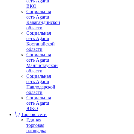
сеть Agartu
ВКО
Социальная
сеть Agartu
Карагандинской
области
Социальная
сеть Agartu
Костанайской
области
Социальная
сеть Agartu
Мангистауской
области
Социальная
сеть Agartu
Павлодарской
области
Социальная
сеть Agartu
ЮКО
Торгов. сети
Единая
торговая
площадка