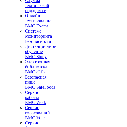
Служба
технической
поддержки
Онлайн
тестирование
BMC Exams
Система
Мониторинга
Безопасности
Дистанционное
обучение
BMC Study
Электронная
библиотека
BMC eLib
Безопасная
пища
BMC SafeFoods
Сервис
работы
BMC Work
Сервис
голосований
BMC Votes
Сервис