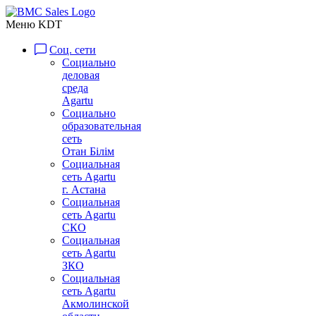
Меню KDT
Соц. сети
Социально
деловая
среда
Agartu
Социально
образовательная
сеть
Отан Бiлiм
Социальная
сеть Agartu
г. Астана
Социальная
сеть Agartu
СКО
Социальная
сеть Agartu
ЗКО
Социальная
сеть Agartu
Акмолинской