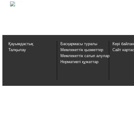
Қауымдастық
Басқармасы туралы
Кері байла
Талқылау
Мемлекеттік қызметтер
Сайт карта
Мемлекеттік сатып алулар
Нормативті құжаттар