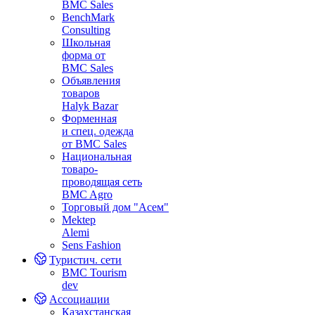
BMC Sales
BenchMark
Consulting
Школьная
форма от
BMC Sales
Объявления
товаров
Halyk Bazar
Форменная
и спец. одежда
от BMC Sales
Национальная
товаро-
проводящая сеть
BMC Agro
Торговый дом "Асем"
Mektep
Alemi
Sens Fashion
Туристич. сети
BMC Tourism
dev
Ассоциации
Казахстанская