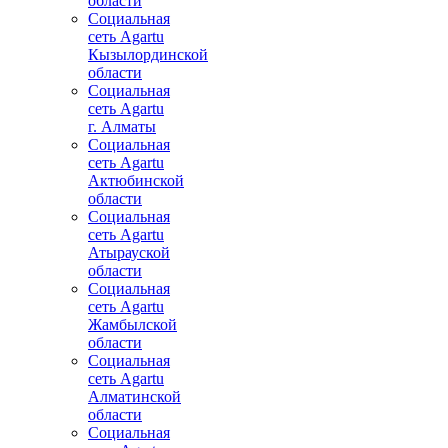
области
Социальная
сеть Agartu
Кызылординской
области
Социальная
сеть Agartu
г. Алматы
Социальная
сеть Agartu
Актюбинской
области
Социальная
сеть Agartu
Атырауской
области
Социальная
сеть Agartu
Жамбылской
области
Социальная
сеть Agartu
Алматинской
области
Социальная