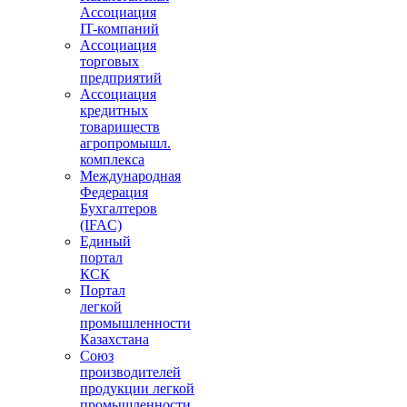
Ассоциация
IT-компаний
Ассоциация
торговых
предприятий
Ассоциация
кредитных
товариществ
агропромышл.
комплекса
Международная
Федерация
Бухгалтеров
(IFAC)
Единый
портал
КСК
Портал
легкой
промышленности
Казахстана
Союз
производителей
продукции легкой
промышленности