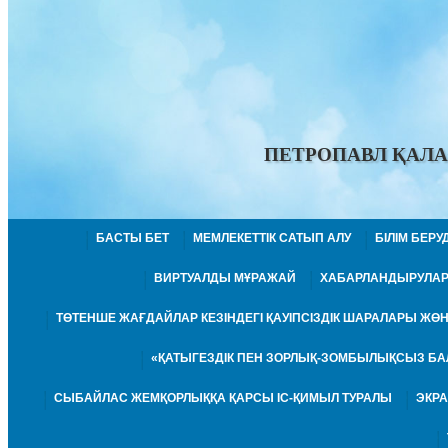
ПЕТРОПАВЛ ҚАЛА
БАСТЫ БЕТ
МЕМЛЕКЕТТІК САТЫП АЛУ
БІЛІМ БЕР
ВИРТУАЛДЫ МҰРАЖАЙ
ХАБАРЛАНДЫРУЛА
ТӨТЕНШЕ ЖАҒДАЙЛАР КЕЗІНДЕГІ ҚАУІПСІЗДІК ШАРАЛАРЫ Ж
«ҚАТЫГЕЗДІК ПЕН ЗОРЛЫҚ-ЗОМБЫЛЫҚСЫЗ БА
СЫБАЙЛАС ЖЕМҚОРЛЫҚҚА ҚАРСЫ ІС-ҚИМЫЛ ТУРАЛЫ
ЭКР