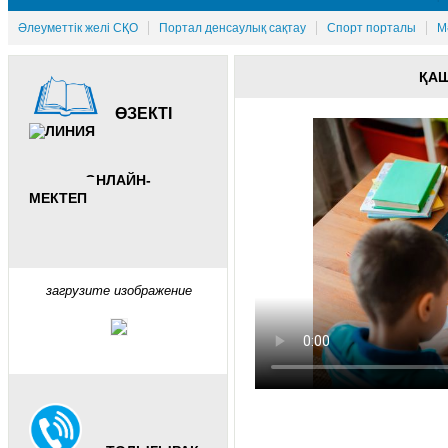
Әлеуметтік желі СҚО
Портал денсаулық сақтау
Спорт порталы
М
ҚА
ӨЗЕКТІ
ОНЛАЙН-
МЕКТЕП
загрузите изображение