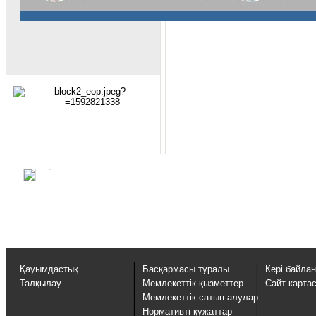
Қауымдастық
Басқармасы туралы
Кері байла
Талқылау
Мемлекеттік қызметтер
Сайт карта
Мемлекеттік сатып алулар
Нормативті құжаттар