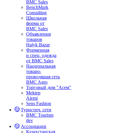
BMC Sales
BenchMark
Consulting
Школьная
форма от
BMC Sales
Объявления
товаров
Halyk Bazar
Форменная
и спец. одежда
от BMC Sales
Национальная
товаро-
проводящая сеть
BMC Agro
Торговый дом "Асем"
Mektep
Alemi
Sens Fashion
Туристич. сети
BMC Tourism
dev
Ассоциации
Казахстанская