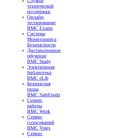
Служба
технической
поддержки
Онлайн
тестирование
BMC Exams
Система
Мониторинга
Безопасности
Дистанционное
обучение
BMC Study
Электронная
библиотека
BMC eLib
Безопасная
пища
BMC SafeFoods
Сервис
работы
BMC Work
Сервис
голосований
BMC Votes
Сервис