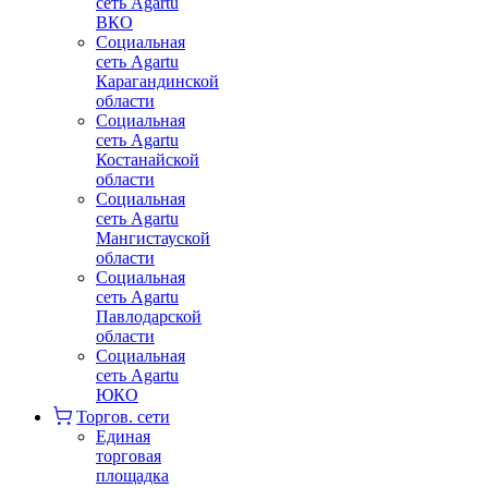
сеть Agartu
ВКО
Социальная
сеть Agartu
Карагандинской
области
Социальная
сеть Agartu
Костанайской
области
Социальная
сеть Agartu
Мангистауской
области
Социальная
сеть Agartu
Павлодарской
области
Социальная
сеть Agartu
ЮКО
Торгов. сети
Единая
торговая
площадка