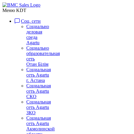
Меню KDT
Соц. сети
Социально
деловая
среда
Agartu
Социально
образовательная
сеть
Отан Бiлiм
Социальная
сеть Agartu
г. Астана
Социальная
сеть Agartu
СКО
Социальная
сеть Agartu
ЗКО
Социальная
сеть Agartu
Акмолинской