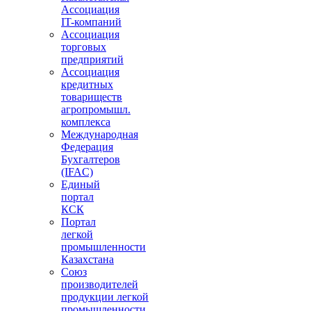
Ассоциация
IT-компаний
Ассоциация
торговых
предприятий
Ассоциация
кредитных
товариществ
агропромышл.
комплекса
Международная
Федерация
Бухгалтеров
(IFAC)
Единый
портал
КСК
Портал
легкой
промышленности
Казахстана
Союз
производителей
продукции легкой
промышленности