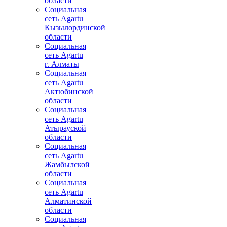
области
Социальная
сеть Agartu
Кызылординской
области
Социальная
сеть Agartu
г. Алматы
Социальная
сеть Agartu
Актюбинской
области
Социальная
сеть Agartu
Атырауской
области
Социальная
сеть Agartu
Жамбылской
области
Социальная
сеть Agartu
Алматинской
области
Социальная