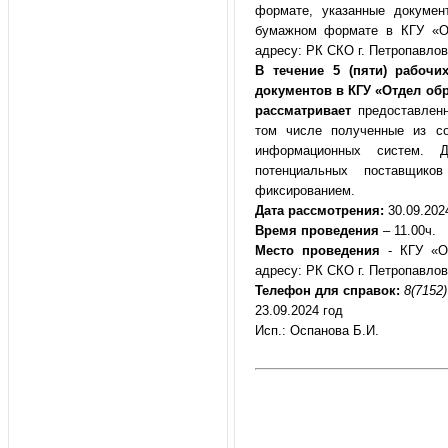
формате, указанные докумен
бумажном формате в КГУ «От
адресу: РК СКО г. Петропавлов
В течение 5 (пяти) рабочи
документов в КГУ «Отдел об
рассматривает
предоставленн
том числе полученные из со
информационных систем. Д
потенциальных поставщик
фиксированием.
Дата рассмотрения
:
30.09.2024
Время проведения
– 11.00ч.
Место проведения
- КГУ «От
адресу: РК СКО г. Петропавловс
Телефон для справок:
8(7152)
23.09.2024 год
Исп.: Оспанова Б.И.