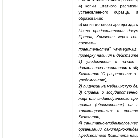
4) копии штатного расписа
установленного образца,
образование;
5) копия договора аренды здан
После предоставления доку
Правил, Комиссия через го
системы (веб
правительства"
www
.
egov
.
kz
проверку наличия и действит
1) уведомления о начале
дошкольного воспитания и об
Казахстан "О разрешениях и 
уведомлениях);
2) лицензии на медицинскую д
3) справки о государственно
лица или индивидуального пр
правах (обременениях) на
характеристиках в соотв
Казахстан;
4) санитарно-эпидемиологиче
организации санитарно-эпиде
Председателя Комитета наци