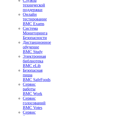
Служба
технической
поддержки
Онлайн
тестирование
BMC Exams
Система
Мониторинга
Безопасности
Дистанционное
обучение
BMC Study
Электронная
библиотека
BMC eLib
Безопасная
пища
BMC SafeFoods
Сервис
работы
BMC Work
Сервис
голосований
BMC Votes
Сервис