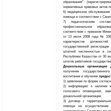
образования" (зарегистриро
нормативных правовых актов п
6) медицинское обслуживание
помощи в соответствии с Сани
7) педагогическим соста
профессиональное образ
соответствии с приказом Мини
от 13 июля 2009 года № 338
характеристик должностей
государственной регистраци
штатной численностью в со
Республики Казахстан от 30 я
штатов работников государстве
Дошкольные организации 
получение государственног
воспитание и обучение
предос
1) заявление по форме соглас
2) информацию о наличии к
голосового оповещения, за
дошкольной организации;
3) договор с территориально
помощи на осуществление м
соответствии с Санитарными пр