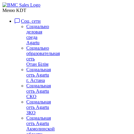
Меню KDT
Соц. сети
Социально
деловая
среда
Agartu
Социально
образовательная
сеть
Отан Бiлiм
Социальная
сеть Agartu
г. Астана
Социальная
сеть Agartu
СКО
Социальная
сеть Agartu
ЗКО
Социальная
сеть Agartu
Акмолинской