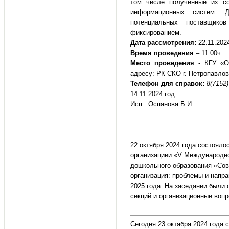
том числе полученные из со
информационных систем. Д
потенциальных поставщик
фиксированием.
Дата рассмотрения
:
22.11.2024
Время проведения
– 11.00ч.
Место проведения
- КГУ «От
адресу: РК СКО г. Петропавловс
Телефон для справок:
8(7152)
14.11.2024 год
Исп.: Оспанова Б.И.
22 октября 2024 года состояло
организациии «V Международно
дошкольного образования «Со
организация: проблемы и напра
2025 года. На заседании были
секций и организационные вопр
Сегодня 23 октября 2024 года