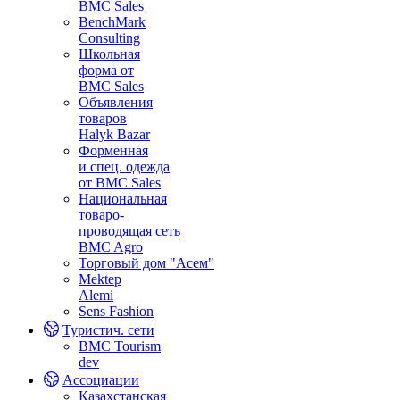
BMC Sales
BenchMark
Consulting
Школьная
форма от
BMC Sales
Объявления
товаров
Halyk Bazar
Форменная
и спец. одежда
от BMC Sales
Национальная
товаро-
проводящая сеть
BMC Agro
Торговый дом "Асем"
Mektep
Alemi
Sens Fashion
Туристич. сети
BMC Tourism
dev
Ассоциации
Казахстанская