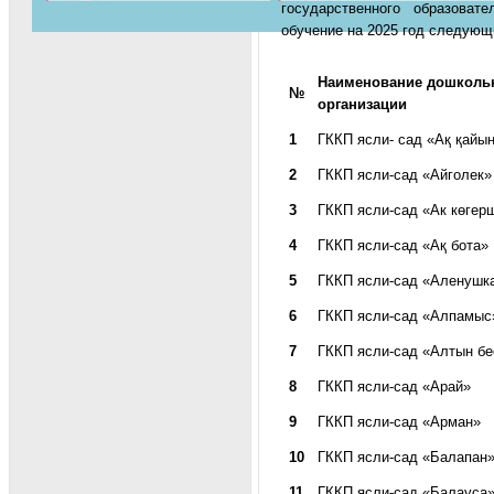
государственного образоват
обучение на 2025 год следующ
Наименование дошколь
№
организации
1
ГККП ясли- сад «Ақ қайы
2
ГККП ясли-сад «Айголек»
3
ГККП ясли-сад «Ак көгерш
4
ГККП ясли-сад «Ақ бота»
5
ГККП ясли-сад «Аленушк
6
ГККП ясли-сад «Алпамыс
7
ГККП ясли-сад «Алтын бе
8
ГККП ясли-сад «Арай»
9
ГККП ясли-сад «Арман»
10
ГККП ясли-сад «Балапан
11
ГККП ясли-сад «Балауса