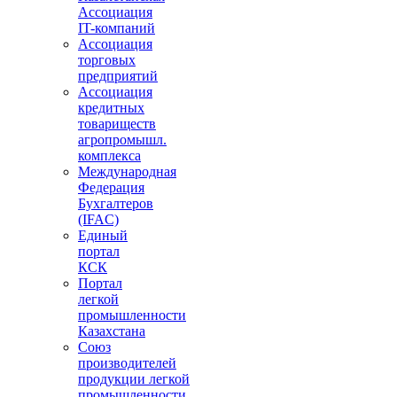
Ассоциация
IT-компаний
Ассоциация
торговых
предприятий
Ассоциация
кредитных
товариществ
агропромышл.
комплекса
Международная
Федерация
Бухгалтеров
(IFAC)
Единый
портал
КСК
Портал
легкой
промышленности
Казахстана
Союз
производителей
продукции легкой
промышленности