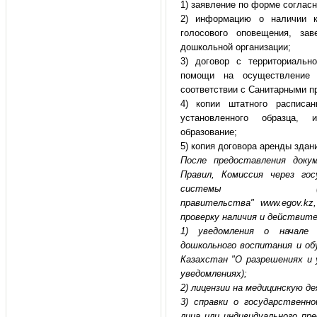
1) заявление по форме соглас
2) информацию о наличии к
голосового оповещения, за
дошкольной организации;
3) договор с территориально
помощи на осуществление м
соответствии с Санитарными пр
4) копии штатного расписа
установленного образца,
образование;
5) копия договора аренды здан
После предоставления доку
Правил, Комиссия через го
системы (веб
правительства"
www
.
egov
.
kz
проверку наличия и действит
1) уведомления о начале
дошкольного воспитания и об
Казахстан "О разрешениях и 
уведомлениях);
2) лицензии на медицинскую д
3) справки о государственно
лица или индивидуального пр