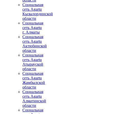
области
Социальная
сеть Agartu
Кызылординской
области
Социальная
сеть Agartu
г. Алматы
Социальная
сеть Agartu
Актюбинской
области
Социальная
сеть Agartu
Атырауской
области
Социальная
сеть Agartu
Жамбылской
области
Социальная
сеть Agartu
Алматинской
области
Социальная