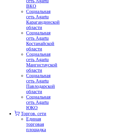
сеть Agartu
ВКО
Социальная
сеть Agartu
Карагандинской
области
Социальная
сеть Agartu
Костанайской
области
Социальная
сеть Agartu
Мангистауской
области
Социальная
сеть Agartu
Павлодарской
области
Социальная
сеть Agartu
ЮКО
Торгов. сети
Единая
торговая
площадка