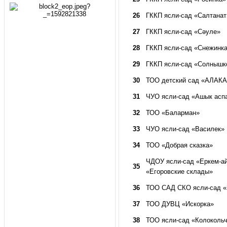
26
ГККП ясли-сад «Салтанат
27
ГККП ясли-сад «Сәуле»
28
ГККП ясли-сад «Снежинк
29
ГККП ясли-сад «Солнышк
30
ТОО детский сад «АЛАК
31
ЧУО ясли-сад «Ашык асп
32
ТОО «Баларман»
33
ЧУО ясли-сад «Василек»
34
ТОО «Добрая сказка»
ЧДОУ ясли-сад «Еркем-а
35
«Егоровские склады»
36
ТОО САД СКО ясли-сад «
37
ТОО ДУВЦ «Искорка»
38
ТОО ясли-сад «Колокольч