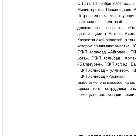
С 13 по 14 ноября 2024 года п
Министерства Просвещения 
Петропавловска, участвующие
настоящее пилотный прое
дошкольного возраста «Т
организациях г. Астаны, Акмол
Казахстанской областей, в том
котором принимают участие 10
ГККП ясли/сад «Айголек», ГК
бота», ГККП ясли/сад «Арма
«Балдәурен», ГККП яс/сад «Ба
ГККП ясли/сад «Гулливер», ГК
ГККП ясли/сад «Росинка».
Было отмечено высокое качест
Кроме того, сотрудники инс
помощь по организации воспит