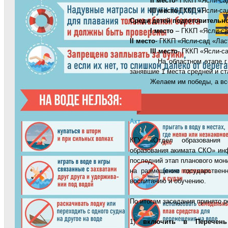
ІІ место
- ГККП «Ясли-са
ІІІ место
-ГККП «Ясли-са
Среди детей подготовительн
І место
– ГККП «Ясли-са
ІІ место
- ГККП «Ясли-сад «Лас
ІІІ место
- ГККП «Ясли-с
На областном этапе г
занявшие 1 места средней и ст
Желаем им победы, а всех у
Акт
КГУ «Отдел образования 
образования акимата СКО» ин
последний этап планового мон
на размещение государственн
воспитанию и обучению.
По итогам заседания принято р
1)
включить в Перечень