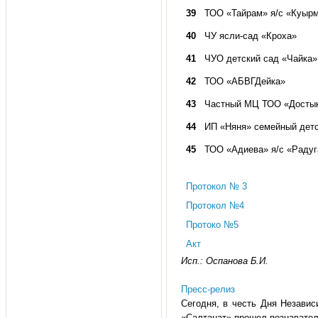
39
ТОО «Тайрам» я/с «Куыр
40
ЧУ ясли-сад «Кроха»
41
ЧУО детский сад «Чайка»
42
ТОО «АБВГДейка»
43
Частный МЦ ТОО «Достык
44
ИП «Няня» семейный детс
45
ТОО «Адиева» я/с «Радуг
Протокол № 3
Протокол №4
Протоко №5
Акт
Исп.: Оспанова Б.И.
Пресс-релиз
Сегодня, в честь Дня Независ
«Салтанат» прошел познавател