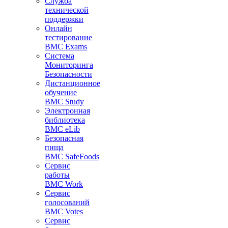
Служба
технической
поддержки
Онлайн
тестирование
BMC Exams
Система
Мониторинга
Безопасности
Дистанционное
обучение
BMC Study
Электронная
библиотека
BMC eLib
Безопасная
пища
BMC SafeFoods
Сервис
работы
BMC Work
Сервис
голосований
BMC Votes
Сервис