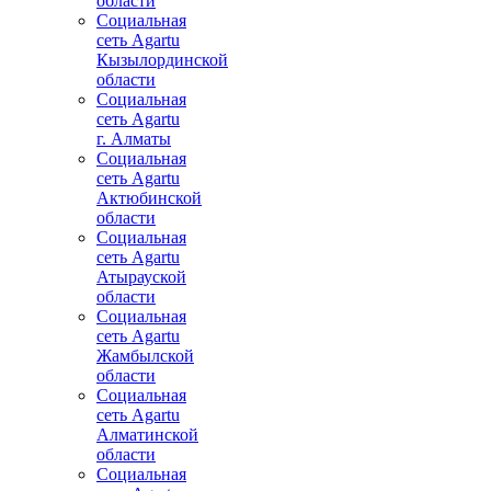
области
Социальная
сеть Agartu
Кызылординской
области
Социальная
сеть Agartu
г. Алматы
Социальная
сеть Agartu
Актюбинской
области
Социальная
сеть Agartu
Атырауской
области
Социальная
сеть Agartu
Жамбылской
области
Социальная
сеть Agartu
Алматинской
области
Социальная