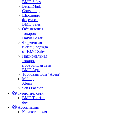
BMC Sales
BenchMark
Consulting
Школьная
форма от
BMC Sales
Объявления
товаров
Halyk Bazar
Форменная
и спец. одежда
от BMC Sales
Национальная
товаро-
проводящая сеть
BMC Agro
Торговый дом "Асем"
Mektep
Alemi
Sens Fashion
Туристич. сети
BMC Tourism
dev
Ассоциации
Казахстанская