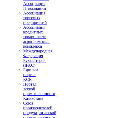
Ассоциация
IT-компаний
Ассоциация
торговых
предприятий
Ассоциация
кредитных
товариществ
агропромышл.
комплекса
Международная
Федерация
Бухгалтеров
(IFAC)
Единый
портал
КСК
Портал
легкой
промышленности
Казахстана
Союз
производителей
продукции легкой
промышленности