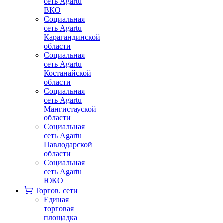
сеть Agartu
ВКО
Социальная
сеть Agartu
Карагандинской
области
Социальная
сеть Agartu
Костанайской
области
Социальная
сеть Agartu
Мангистауской
области
Социальная
сеть Agartu
Павлодарской
области
Социальная
сеть Agartu
ЮКО
Торгов. сети
Единая
торговая
площадка