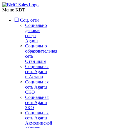
Меню KDT
Соц. сети
Социально
деловая
среда
Agartu
Социально
образовательная
сеть
Отан Бiлiм
Социальная
сеть Agartu
г. Астана
Социальная
сеть Agartu
СКО
Социальная
сеть Agartu
ЗКО
Социальная
сеть Agartu
Акмолинской