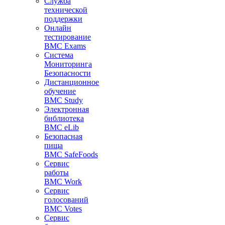
Служба
технической
поддержки
Онлайн
тестирование
BMC Exams
Система
Мониторинга
Безопасности
Дистанционное
обучение
BMC Study
Электронная
библиотека
BMC eLib
Безопасная
пища
BMC SafeFoods
Сервис
работы
BMC Work
Сервис
голосований
BMC Votes
Сервис