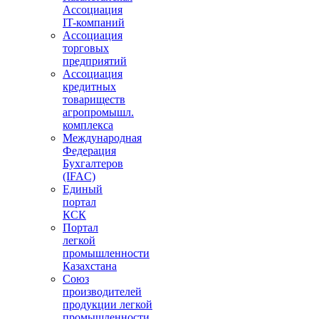
Ассоциация
IT-компаний
Ассоциация
торговых
предприятий
Ассоциация
кредитных
товариществ
агропромышл.
комплекса
Международная
Федерация
Бухгалтеров
(IFAC)
Единый
портал
КСК
Портал
легкой
промышленности
Казахстана
Союз
производителей
продукции легкой
промышленности