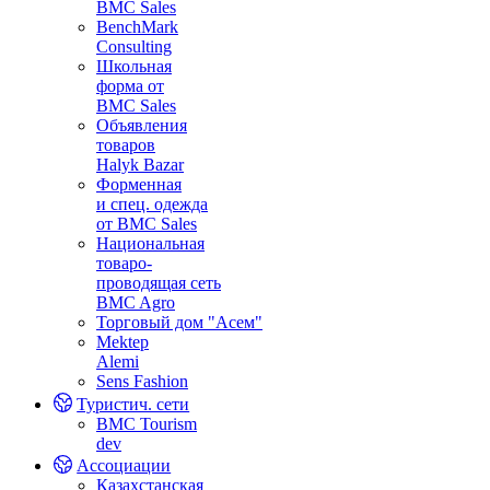
BMC Sales
BenchMark
Consulting
Школьная
форма от
BMC Sales
Объявления
товаров
Halyk Bazar
Форменная
и спец. одежда
от BMC Sales
Национальная
товаро-
проводящая сеть
BMC Agro
Торговый дом "Асем"
Mektep
Alemi
Sens Fashion
Туристич. сети
BMC Tourism
dev
Ассоциации
Казахстанская