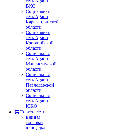
сеть Agartu
ВКО
Социальная
сеть Agartu
Карагандинской
области
Социальная
сеть Agartu
Костанайской
области
Социальная
сеть Agartu
Мангистауской
области
Социальная
сеть Agartu
Павлодарской
области
Социальная
сеть Agartu
ЮКО
Торгов. сети
Единая
торговая
площадка