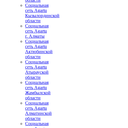
области
Социальная
сеть Agartu
Кызылординской
области
Социальная
сеть Agartu
г. Алматы
Социальная
сеть Agartu
Актюбинской
области
Социальная
сеть Agartu
Атырауской
области
Социальная
сеть Agartu
Жамбылской
области
Социальная
сеть Agartu
Алматинской
области
Социальная