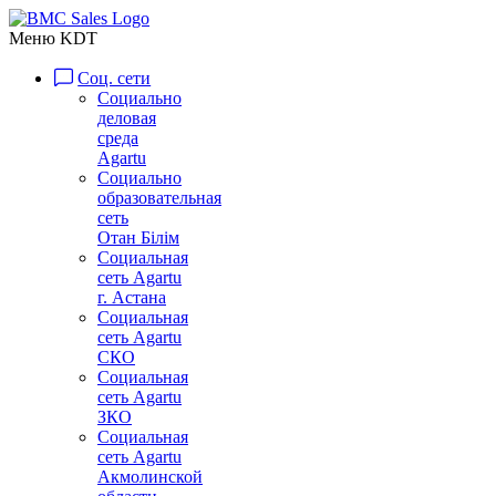
Меню KDT
Соц. сети
Социально
деловая
среда
Agartu
Социально
образовательная
сеть
Отан Бiлiм
Социальная
сеть Agartu
г. Астана
Социальная
сеть Agartu
СКО
Социальная
сеть Agartu
ЗКО
Социальная
сеть Agartu
Акмолинской