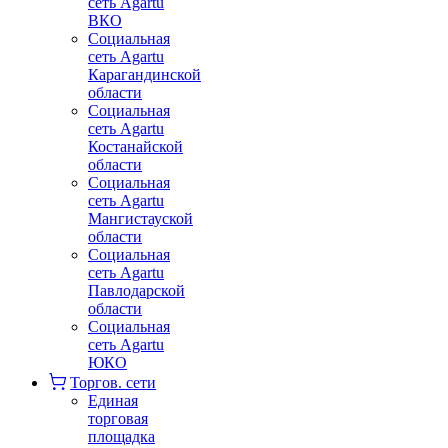
сеть Agartu
ВКО
Социальная
сеть Agartu
Карагандинской
области
Социальная
сеть Agartu
Костанайской
области
Социальная
сеть Agartu
Мангистауской
области
Социальная
сеть Agartu
Павлодарской
области
Социальная
сеть Agartu
ЮКО
Торгов. сети
Единая
торговая
площадка