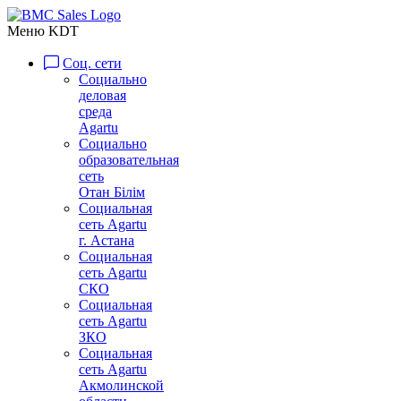
Меню KDT
Соц. сети
Социально
деловая
среда
Agartu
Социально
образовательная
сеть
Отан Бiлiм
Социальная
сеть Agartu
г. Астана
Социальная
сеть Agartu
СКО
Социальная
сеть Agartu
ЗКО
Социальная
сеть Agartu
Акмолинской