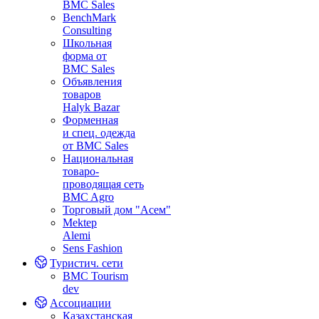
BMC Sales
BenchMark
Consulting
Школьная
форма от
BMC Sales
Объявления
товаров
Halyk Bazar
Форменная
и спец. одежда
от BMC Sales
Национальная
товаро-
проводящая сеть
BMC Agro
Торговый дом "Асем"
Mektep
Alemi
Sens Fashion
Туристич. сети
BMC Tourism
dev
Ассоциации
Казахстанская