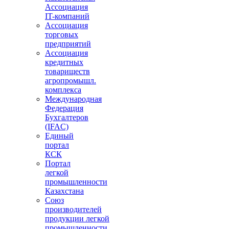
Ассоциация
IT-компаний
Ассоциация
торговых
предприятий
Ассоциация
кредитных
товариществ
агропромышл.
комплекса
Международная
Федерация
Бухгалтеров
(IFAC)
Единый
портал
КСК
Портал
легкой
промышленности
Казахстана
Союз
производителей
продукции легкой
промышленности