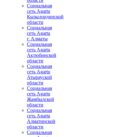
области
Социальная
сеть Agartu
Кызылординской
области
Социальная
сеть Agartu
г. Алматы
Социальная
сеть Agartu
Актюбинской
области
Социальная
сеть Agartu
Атырауской
области
Социальная
сеть Agartu
Жамбылской
области
Социальная
сеть Agartu
Алматинской
области
Социальная