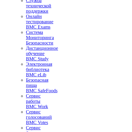
Служба
технической
поддержки
Онлайн
тестирование
BMC Exams
Система
Мониторинга
Безопасности
Дистанционное
обучение
BMC Study
Электронная
библиотека
BMC eLib
Безопасная
пища
BMC SafeFoods
Сервис
работы
BMC Work
Сервис
голосований
BMC Votes
Сервис