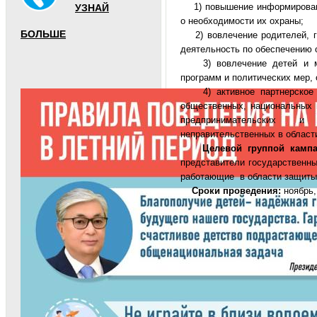
1) повышение информированно
УЗНАЙ
о необходимости их охраны;
БОЛЬШЕ
2) вовлечение родителей, го
деятельность по обеспечению 
3) вовлечение детей и мол
программ и политических мер, 
4) активное партнерское со
общественных, национальных 
предпринимательских и
неправительственных в област
Целевой группой кампан
представители государственны
работающие в области защиты 
Сроки проведения:
ноябрь,